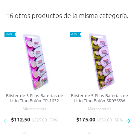
16 otros productos de la misma categoría:
-50%
-50%
Blister de 5 Pilas Baterías de
Blister de 5 Pilas Baterías de
Litio Tipo Botón CR-1632
Litio Tipo Botón SR936SW
Microbaterías
Microbaterías
Precio base
Precio
Precio base
Precio
$112.50
$175.00
$225.00
-50%
$350.00
-50%