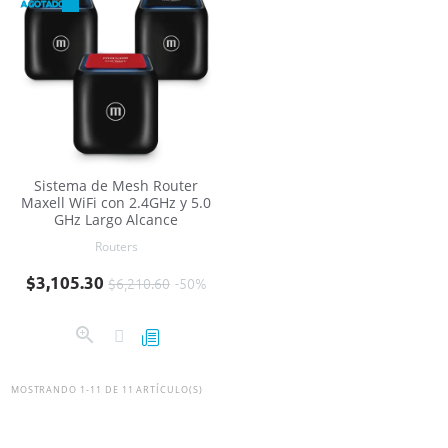
AGOTADO
Sistema de Mesh Router
Maxell WiFi con 2.4GHz y 5.0
GHz Largo Alcance
Routers
Precio base
Precio
$3,105.30
$6,210.60
-50%
MOSTRANDO 1-11 DE 11 ARTÍCULO(S)