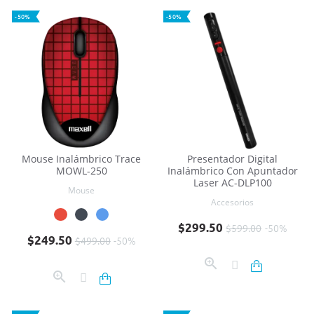
-50%
-50%
Mouse Inalámbrico Trace
Presentador Digital
MOWL-250
Inalámbrico Con Apuntador
Laser AC-DLP100
Mouse
Accesorios
Precio base
Precio
$299.50
$599.00
-50%
Precio base
Precio
$249.50
$499.00
-50%