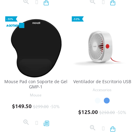
-50%
-50%
AGOTADO
Mouse Pad con Soporte de Gel
Ventilador de Escritorio USB
GMP-1
Accesorios
Mouse
Precio base
Precio
$149.50
$299.00
-50%
Precio base
Precio
$125.00
$250.00
-50%