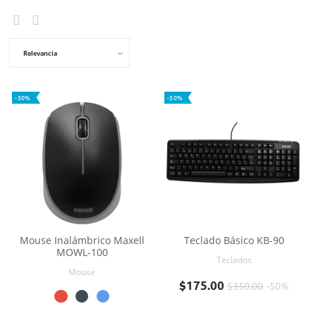
Relevancia
-50%
-50%
Mouse Inalámbrico Maxell
Teclado Básico KB-90
MOWL-100
Teclados
Mouse
Precio base
Precio
$175.00
$350.00
-50%