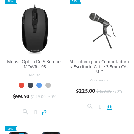
-50%
-50%
Mouse Optico De 5 Botones
Micrófono para Computadora
MOWR-105
y Escritorio Cable 3.5mm CA-
MIC
Mouse
Accesorios
Precio base
Precio
$225.00
$450.00
-50%
Precio base
Precio
$99.50
$199.00
-50%
-50%