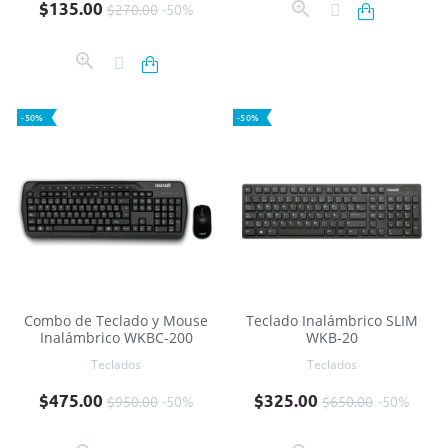
Precio base
Precio
$135.00
$270.00
-50%
-50%
-50%
Combo de Teclado y Mouse
Teclado Inalámbrico SLIM
Inalámbrico WKBC-200
WKB-20
Teclados
Teclados
Precio base
Precio
Precio base
Precio
$475.00
$325.00
$950.00
-50%
$650.00
-50%