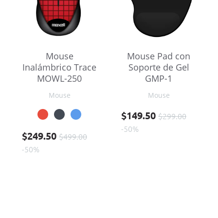
Mouse
Mouse Pad con
Inalámbrico Trace
Soporte de Gel
MOWL-250
GMP-1
Mouse
Mouse
Precio base
Precio
$149.50
$299.00
-50%
Precio base
Precio
$249.50
$499.00
-50%