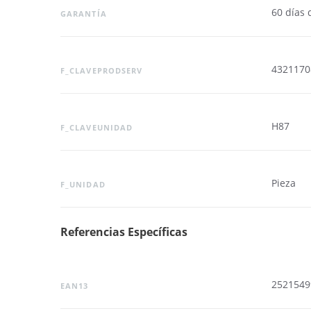
60 días 
GARANTÍA
4321170
F_CLAVEPRODSERV
H87
F_CLAVEUNIDAD
Pieza
F_UNIDAD
Referencias Específicas
2521549
EAN13