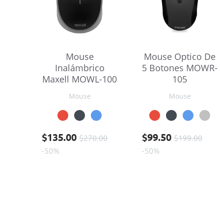
Mouse
Mouse Optico De
Inalámbrico
5 Botones MOWR-
Maxell MOWL-100
105
Mouse
Mouse
Precio base
Precio
Precio base
Precio
$135.00
$99.50
$270.00
$199.00
-50%
-50%