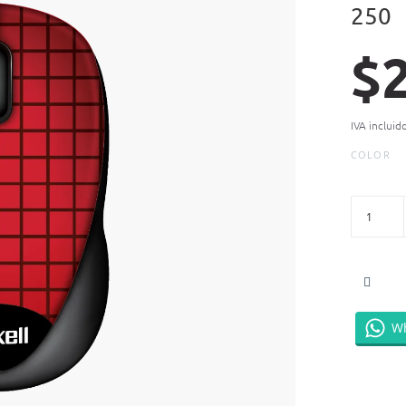
250
$
IVA incluid
COLOR
W