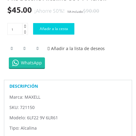
$45.00
¡Ahorre 50%!
$90.00
IVA incluido
Añadir a la cesta
Añadir a la lista de deseos
WhatsApp
DESCRIPCIÓN
Marca: MAXELL
SKU: 721150
Modelo: 6LF22 9V 6LR61
Tipo: Alcalina