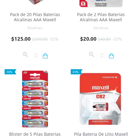
Pack de 20 Pilas Baterías
Pack de 2 Pilas Baterías
Alcalinas AAA Maxell
Alcalinas AAA Maxell
Alcalinas
Alcalinas
Precio base
Precio
Precio base
Precio
$125.00
$20.00
$250.00
-50%
$40.00
-50%
-50%
-50%
Blister de 5 Pilas Baterías
Pila Batería De Litio Maxell