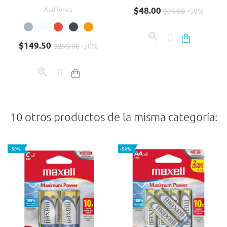
Precio base
Precio
Audifonos
$48.00
$96.00
-50%
Precio base
Precio
$149.50
$299.00
-50%
10 otros productos de la misma categoría:
-50%
-50%