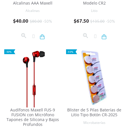
Alcalinas AAA Maxell
Modelo CR2
Alcalinas
Litio
Precio base
Precio
Precio base
Precio
$40.00
$67.50
$80.00
-50%
$135.00
-50%
-50%
-50%
Audífonos Maxell FUS-9
Blister de 5 Pilas Baterías de
FUSION con Micrófono
Litio Tipo Botón CR-2025
Tapones de Silicona y Bajos
Microbaterías
Profundos