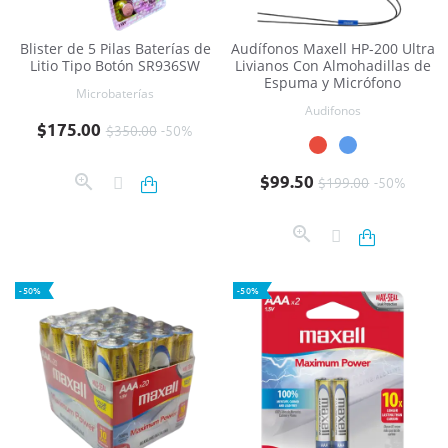
Blister de 5 Pilas Baterías de
Audífonos Maxell HP-200 Ultra
Litio Tipo Botón SR936SW
Livianos Con Almohadillas de
Espuma y Micrófono
Microbaterías
Audifonos
Precio base
Precio
$175.00
$350.00
-50%
Precio base
Precio
$99.50
$199.00
-50%
-50%
-50%