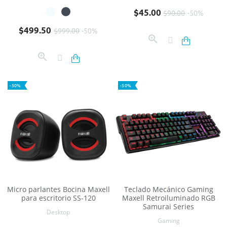
Precio base
Precio
$45.00
$90.00
-50%
Precio base
Precio
$499.50
$999.00
-50%
-50%
-50%
Micro parlantes Bocina Maxell
Teclado Mecánico Gaming
para escritorio SS-120
Maxell Retroiluminado RGB
Samurai Series
Desktop
Gaming