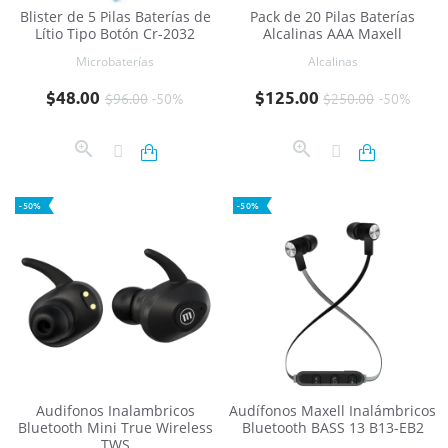
Blister de 5 Pilas Baterías de
Pack de 20 Pilas Baterías
Lítio Tipo Botón Cr-2032
Alcalinas AAA Maxell
Microbaterías
Alcalinas
Precio base
Precio
Precio base
Precio
$48.00
$125.00
$96.00
-50%
$250.00
-50%
-50%
-50%
Audifonos Inalambricos
Audífonos Maxell Inalámbricos
Bluetooth Mini True Wireless
Bluetooth BASS 13 B13-EB2
TWS