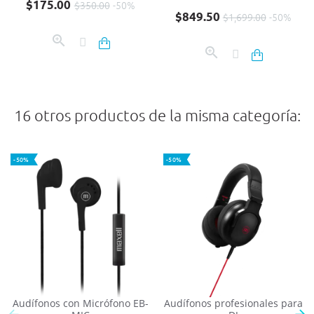
Precio base
Precio
$175.00
$350.00
-50%
Precio base
Precio
$849.50
$1,699.00
-50%
16 otros productos de la misma categoría:
-50%
-50%
Audífonos con Micrófono EB-
Audífonos profesionales para