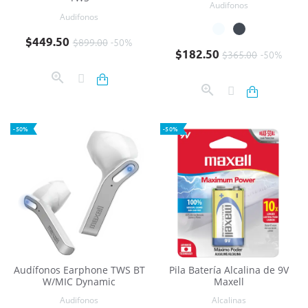
Audifonos
Audifonos
Precio base
Precio
$449.50
$899.00
-50%
Precio base
Precio
$182.50
$365.00
-50%
-50%
-50%
Audífonos Earphone TWS BT
Pila Batería Alcalina de 9V
W/MIC Dynamic
Maxell
Audifonos
Alcalinas