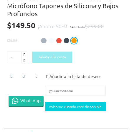
Micrófono Tapones de Silicona y Bajos
Profundos
$149.50
¡Ahorre 50%!
$299.00
IVA incluido
COLOR
Añadir a la cesta
Añadir a la lista de deseos
WhatsApp
Avísame cuando esté disponible