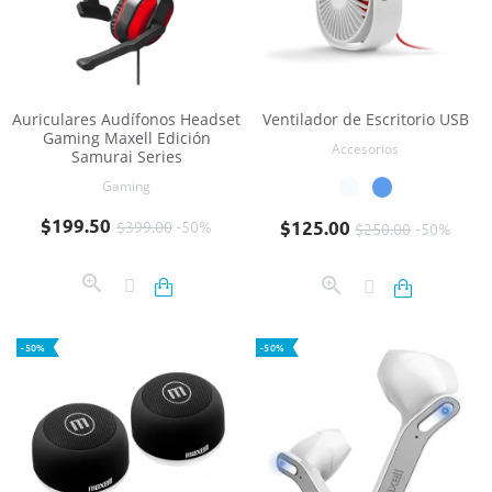
Auriculares Audífonos Headset
Ventilador de Escritorio USB
Gaming Maxell Edición
Accesorios
Samurai Series
Gaming
Precio base
Precio
Precio base
Precio
$199.50
$399.00
-50%
$125.00
$250.00
-50%
-50%
-50%