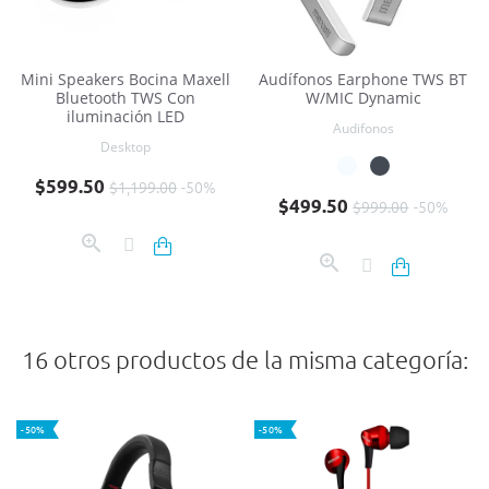
Mini Speakers Bocina Maxell
Audífonos Earphone TWS BT
Bluetooth TWS Con
W/MIC Dynamic
iluminación LED
Audifonos
Desktop
Precio base
Precio
$599.50
$1,199.00
-50%
Precio base
Precio
$499.50
$999.00
-50%
16 otros productos de la misma categoría:
-50%
-50%