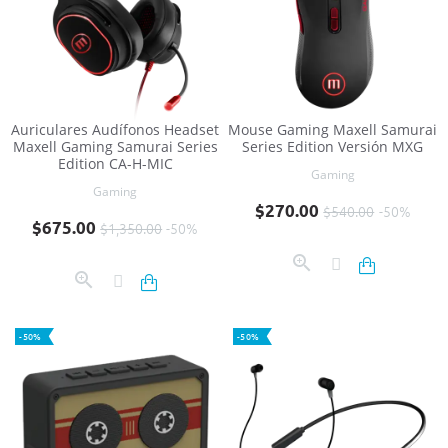
Auriculares Audífonos Headset
Mouse Gaming Maxell Samurai
Maxell Gaming Samurai Series
Series Edition Versión MXG
Edition CA-H-MIC
Gaming
Gaming
Precio base
Precio
$270.00
$540.00
-50%
Precio base
Precio
$675.00
$1,350.00
-50%
-50%
-50%