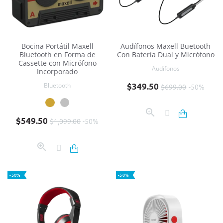
Bocina Portátil Maxell
Audífonos Maxell Buetooth
Bluetooth en Forma de
Con Batería Dual y Micrófono
Cassette con Micrófono
Audifonos
Incorporado
Precio base
Precio
Bluetooth
$349.50
$699.00
-50%
Precio base
Precio
$549.50
$1,099.00
-50%
-50%
-50%