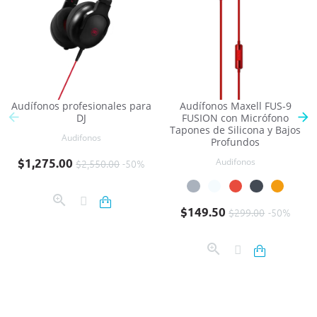
Audífonos profesionales para
Audífonos Maxell FUS-9
DJ
FUSION con Micrófono
Tapones de Silicona y Bajos
Audifonos
Profundos
Precio base
Precio
$1,275.00
Audifonos
$2,550.00
-50%
Precio base
Precio
$149.50
$299.00
-50%