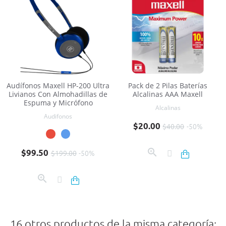
Audífonos Maxell HP-200 Ultra
Pack de 2 Pilas Baterías
Livianos Con Almohadillas de
Alcalinas AAA Maxell
Espuma y Micrófono
Alcalinas
Audifonos
Precio base
Precio
$20.00
$40.00
-50%
Precio base
Precio
$99.50
$199.00
-50%
16 otros productos de la misma categoría: