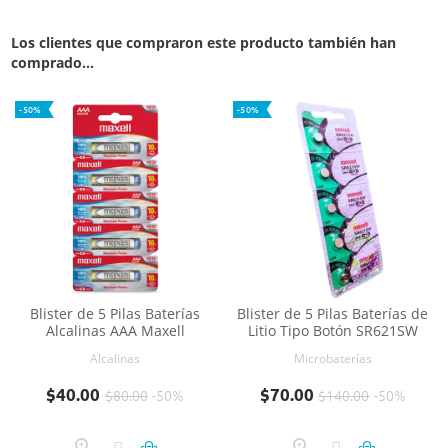
Los clientes que compraron este producto también han
comprado...
-50%
-50%
Blister de 5 Pilas Baterías
Blister de 5 Pilas Baterías de
Alcalinas AAA Maxell
Litio Tipo Botón SR621SW
Alcalinas
Microbaterías
Precio base
Precio
Precio base
Precio
$40.00
$70.00
$80.00
-50%
$140.00
-50%