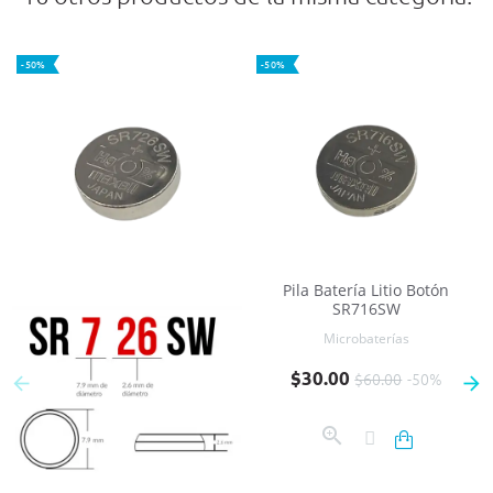
-50%
-50%
Pila Batería Litio Botón
SR716SW
Microbaterías
Precio base
Precio
$30.00
$60.00
-50%