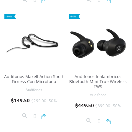
-50%
-50%
Audífonos Maxell Action Sport
Audifonos Inalambricos
Firness Con Micrófono
Bluetooth Mini True Wireless
TWS
Audifonos
Audifonos
Precio base
Precio
$149.50
$299.00
-50%
Precio base
Precio
$449.50
$899.00
-50%