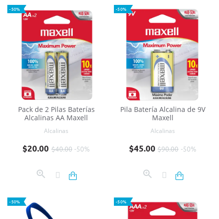
-50%
-50%
Pack de 2 Pilas Baterías
Pila Batería Alcalina de 9V
Alcalinas AA Maxell
Maxell
Alcalinas
Alcalinas
Precio base
Precio
Precio base
Precio
$20.00
$45.00
$40.00
-50%
$90.00
-50%
-50%
-50%